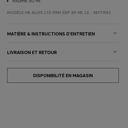
Volume: 80 ml
MODÈLE HB ALIVE LTD PRM EDP 80 ML LE - 58771592
MATIÈRE & INSTRUCTIONS D’ENTRETIEN
LIVRAISON ET RETOUR
DISPONIBILITÉ EN MAGASIN