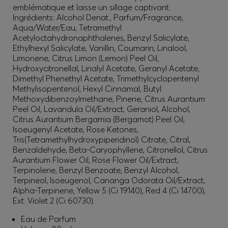
emblématique et laisse un sillage captivant.
Ingrédients: Alcohol Denat., Parfum/Fragrance,
Aqua/Water/Eau, Tetramethyl
Acetyloctahydronaphthalenes, Benzyl Salicylate,
Ethylhexyl Salicylate, Vanillin, Coumarin, Linalool,
Limonene, Citrus Limon (Lemon) Peel Oil,
Hydroxycitronellal, Linalyl Acetate, Geranyl Acetate,
Dimethyl Phenethyl Acetate, Trimethylcyclopentenyl
Methylisopentenol, Hexyl Cinnamal, Butyl
Methoxydibenzoylmethane, Pinene, Citrus Aurantium
Peel Oil, Lavandula Oil/Extract, Geraniol, Alcohol,
Citrus Aurantium Bergamia (Bergamot) Peel Oil,
Isoeugenyl Acetate, Rose Ketones,
Tris(Tetramethylhydroxypiperidinol) Citrate, Citral,
Benzaldehyde, Beta-Caryophyllene, Citronellol, Citrus
Aurantium Flower Oil, Rose Flower Oil/Extract,
Terpinolene, Benzyl Benzoate, Benzyl Alcohol,
Terpineol, Isoeugenol, Cananga Odorata Oil/Extract,
Alpha-Terpinene, Yellow 5 (Ci 19140), Red 4 (Ci 14700),
Ext. Violet 2 (Ci 60730).
Eau de Parfum