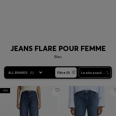
Connexion / Inscription
Favoris (
Articles)
Droit
Jeans large
Mo
FAQ et aide
JEANS FLARE POUR FEMME
Magasins
Bleu
Langue (
CH CHF
)
ALL BRANDS
(
5
)
Filtre (1)
Le plus populaire
-30%