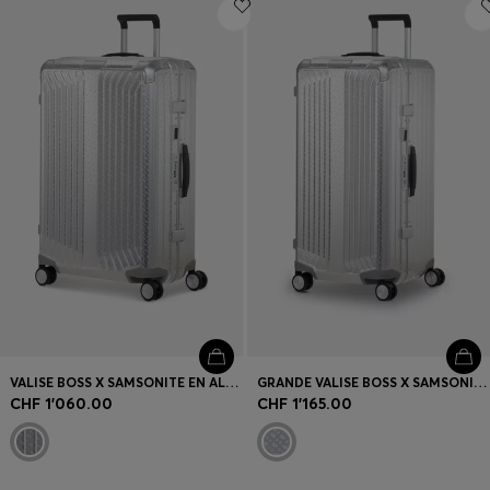
Connexion / Inscription
Favoris (
Articles)
FAQ et aide
Magasins
Langue (
CH CHF
)
VALISE BOSS X SAMSONITE EN ALUMINIUM ARGENTÉ 76 CM
GRANDE VALISE BOSS X SAMSONITE EN ALUMINIUM ARGENTÉ 80 CM
CHF 1'060.00
CHF 1'165.00