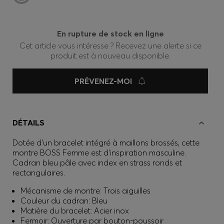
En rupture de stock en ligne
Cet article vous intéresse ? Recevez une alerte si ce
produit est à nouveau disponible.
PRÉVENEZ-MOI
DÉTAILS
Dotée d’un bracelet intégré à maillons brossés, cette
montre BOSS Femme est d’inspiration masculine.
Cadran bleu pâle avec index en strass ronds et
rectangulaires.
Mécanisme de montre: Trois aiguilles
Couleur du cadran: Bleu
Matière du bracelet: Acier inox
Fermoir: Ouverture par bouton-poussoir