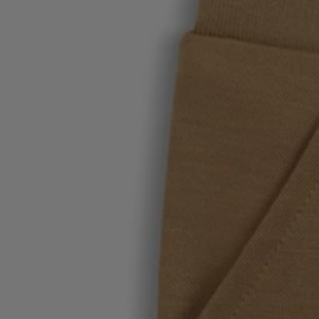
Connexion / Inscription
Favoris (
Articles)
FAQ et aide
Magasins
Langue (
CH CHF
)