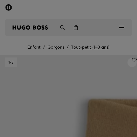
SOLDES D’ÉTÉ
Livraison offerte dès CHF 99
Homme
Femme
Enfant
Enfant
/
Garçons
/
Tout-petit (1–3 ans)
Homme
1
/3
Femme
Enfant
Cadeaux
Découvrez
Soldes