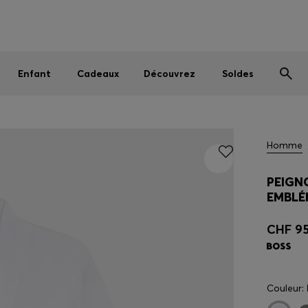
Homme
Femme
Enfant
SOLDES D’ÉTÉ
Livraison offerte dès CHF 99
|
Retours gratuits
Enfant
Cadeaux
Découvrez
Soldes
Homme
PEIGN
EMBLÉ
CHF 95
Couleur: