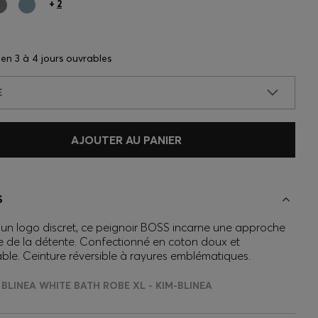
+
2
n en
3 à 4 jours ouvrables
E
AJOUTER AU PANIER
S
un logo discret, ce peignoir BOSS incarne une approche
 de la détente. Confectionné en coton doux et
ble. Ceinture réversible à rayures emblématiques.
BLINEA WHITE BATH ROBE XL - KIM-BLINEA