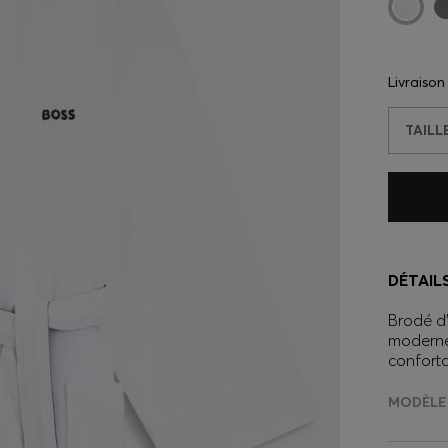
Livraiso
TAILL
DÉTAIL
Brodé d’
moderne
conforta
MODÈLE 