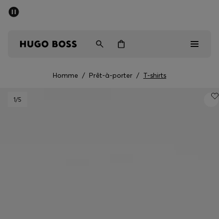
SOLDES D’ÉTÉ
Livraison offerte dès CHF 99
Homme
Femme
Enfant
Homme
/
Prêt-à-porter
/
T-shirts
Homme
1
/5
Femme
Enfant
Cadeaux
Découvrez
Soldes