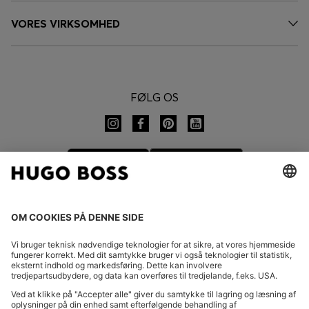
VORES VIRKSOMHED
FØLG OS
SKIFT LAND:
Indgive fortrydelse
Ofte stillede spørgsmål
Forlag