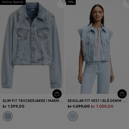
Online Special
-19%
Log ind / registrer
Favorit (
Varer)
FAQ & Hjælp
Find butik
Sprog (
DK DKK
)
SLIM FIT TRUCKERJAKKE I MARMORVASKET DENIM
REGULAR FIT VEST I BLÅ DENIM MED MARMORERET EFFEKT
kr 1.599,00
kr 1.299,00
kr 1.050,00