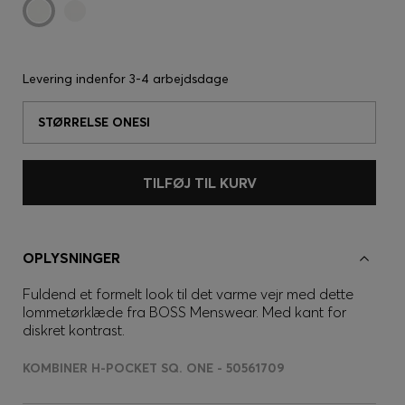
Levering indenfor
3-4 arbejdsdage
STØRRELSE ONESI
TILFØJ TIL KURV
OPLYSNINGER
Fuldend et formelt look til det varme vejr med dette
lommetørklæde fra BOSS Menswear. Med kant for
diskret kontrast.
KOMBINER H-POCKET SQ. ONE - 50561709