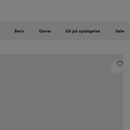
Mænd
Kvinder
Børn
SUMMER SALE
Sendes gratis ved køb over kr 699,00
|
Gratis returnering
Børn
Gaver
Gå på opdagelse
Sale