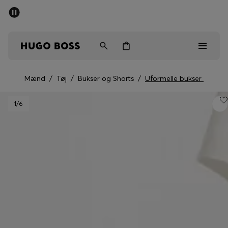
SUMMER SALE
Sendes gratis ved køb over kr 699,00
Mænd
Kvinder
Børn
Mænd
/
Tøj
/
Bukser og Shorts
/
Uformelle bukser
Mænd
1
/6
Kvinder
Børn
Gaver
Gå på opdagelse
Sale