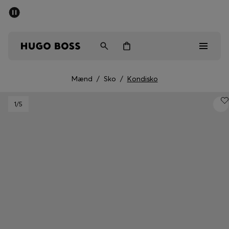
SUMMER SALE
Sendes gratis ved køb over kr 699,00
Mænd
Kvinder
Børn
Mænd
/
Sko
/
Kondisko
Mænd
1
/5
Kvinder
Børn
Gaver
Gå på opdagelse
Sale