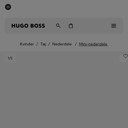
SUMMER SALE
Sendes gratis ved køb over kr 699,00
Mænd
Kvinder
Børn
Kvinder
/
Tøj
/
Nederdele
/
Mini-nederdele
Mænd
1
/5
Kvinder
Børn
Gaver
Gå på opdagelse
Sale