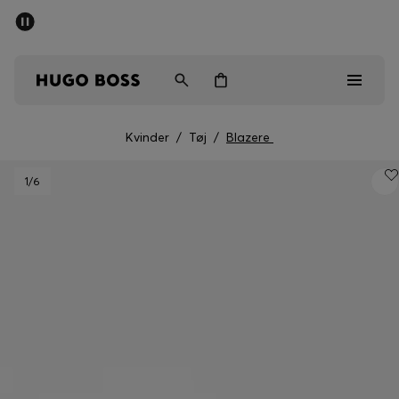
SUMMER SALE
Sendes gratis ved køb over kr 699,00
Mænd
Kvinder
Børn
Kvinder
/
Tøj
/
Blazere
Mænd
1
/6
Kvinder
Børn
Gaver
Gå på opdagelse
Sale