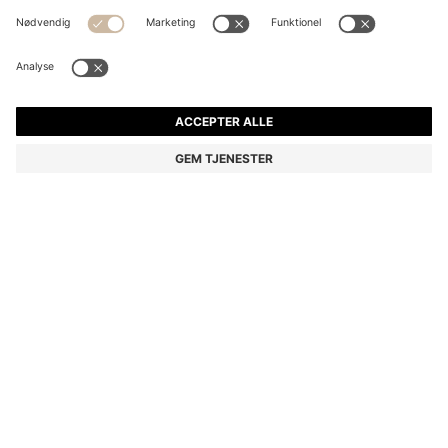
JAKKE I CREPESTOF MED REGULAR FIT OG
PEPLUMKANT
kr 2.199,00
kr 1.750,00
Pris inkl. moms
-20%
Regular fit
Farve:
Sort
Levering indenfor
3-4 arbejdsdage
STØRRELSE
TILFØJ TIL KURV