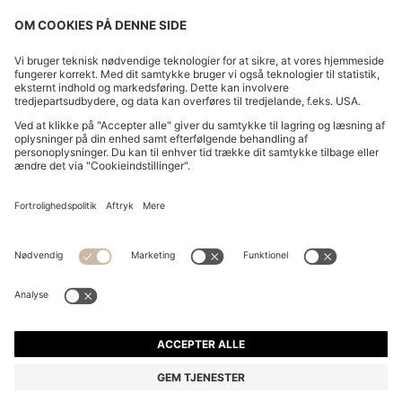
JAKKE TIL BØRN I IMITERET PELS MED STRIBEDE
ÆRMEKANTER
kr 1.430,00
kr 1.000,00
Pris inkl. moms