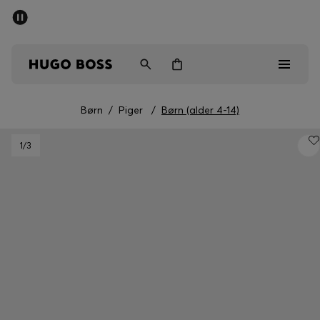
SUMMER SALE
Sendes gratis ved køb over kr 699,00
Mænd
Kvinder
Børn
Børn
/
Piger
/
Børn (alder 4-14)
Mænd
1
/3
Kvinder
Børn
Gaver
Gå på opdagelse
Sale