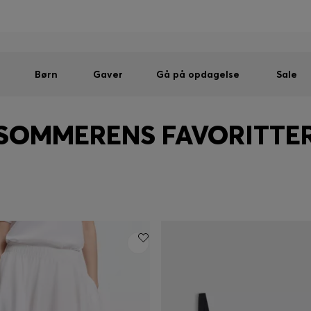
Mænd
Kvinder
Børn
SUMMER SALE
Sendes gratis ved køb over kr 699,00
|
Gratis returnering
Børn
Gaver
Gå på opdagelse
Sale
SOMMERENS FAVORITTE