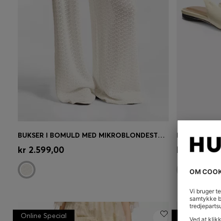
BUKSER I BOMULD MED MIKROBLONDESTRUKTUR
LÆDERPUMPS
Hurtigkøb
(Vælg din størrelse)
Hurtigk
kr 2.599,00
kr 1.499,0
Online Special
Online Speci