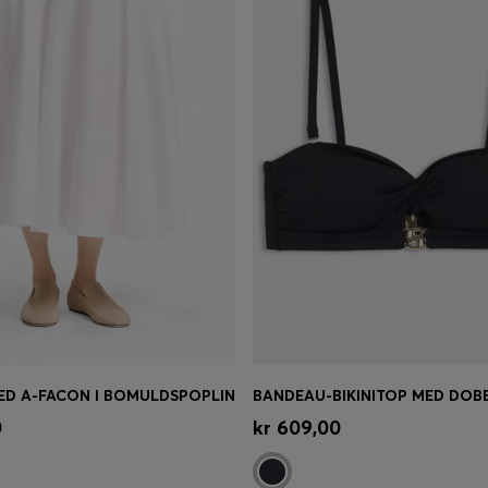
ED A-FACON I BOMULDSPOPLIN
øb
(Vælg din størrelse)
Hurtigkøb
(Vælg din størrel
0
kr 609,00