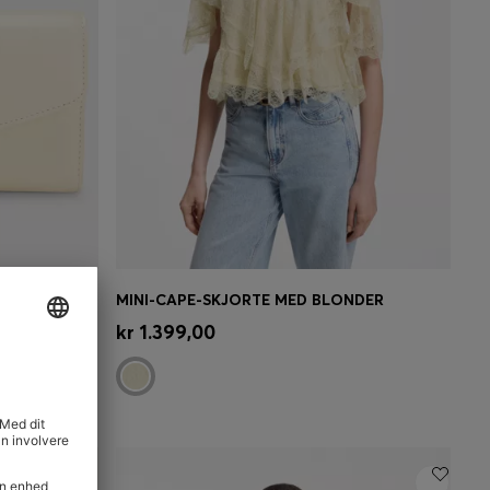
LÆDERCLUTCH MED DOBBELT B-MONOGRAM.
MINI-CAPE-SKJORTE MED BLONDER
se)
Hurtigkøb
(Vælg din størrelse)
kr 1.399,00