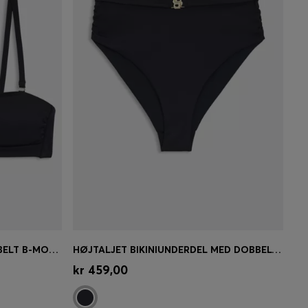
BANDEAU-BIKINITOP MED DOBBELT B-MONOGRAM
HØJTALJET BIKINIUNDERDEL MED DOBBELT B-MONOGRAM
se)
Hurtigkøb
(Vælg din størrelse)
kr 459,00