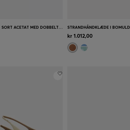
SOLBRILLER I SORT ACETAT MED DOBBELT B-MONOGRAM
STRANDHÅNDKLÆDE I BOMULD
øb
(Vælg din størrelse)
Hurtigkøb
(Vælg din størrel
kr 1.012,00