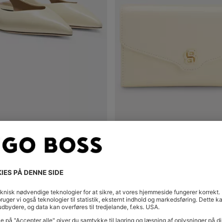
 MED SLINGBACK-REM
øb
(Vælg din størrelse)
Hurtigkøb
(Vælg din størrel
0
kr 1.599,00
al