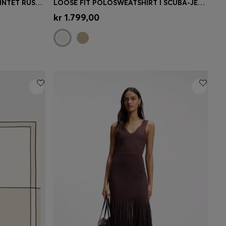
BOSS REVERS BUCKET BAG I PRINTET RUSKIND MED BÆLTEDETALJE
LOOSE FIT POLOSWEATSHIRT I SCUBA-JERSEY
se)
Hurtigkøb
(Vælg din størrelse)
kr 1.799,00