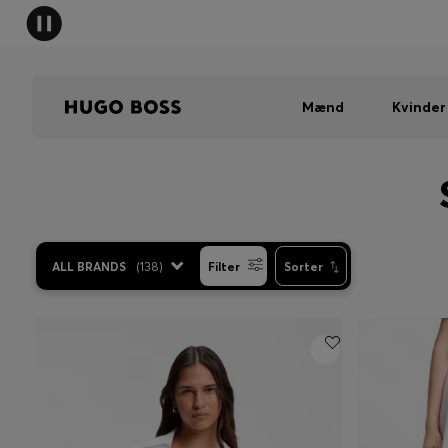
Mænd
Kvinder
ALL BRANDS
(
138
)
Filter
Sorter