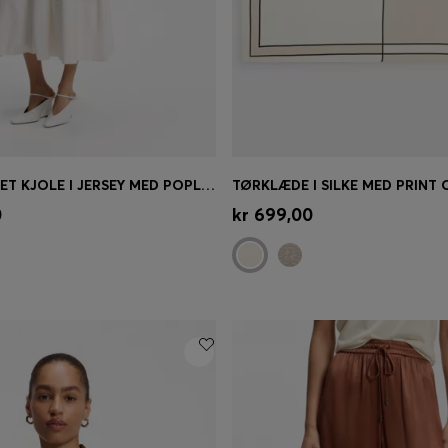
STRUKTURERET KJOLE I JERSEY MED POPLIN-SKØRT
øb
(Vælg din størrelse)
Hurtigkøb
(Vælg din størrel
0
kr 699,00