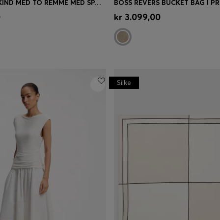
SLIDES I RUSKIND MED TO REMME MED SPÆNDE
øb
(Vælg din størrelse)
Hurtigkøb
(Vælg din størrel
0
kr 3.099,00
Silke