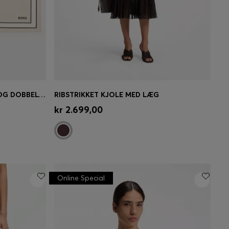
TØRKLÆDE I SILKE MED PRINT OG DOBBELT B-MONOGRAMMER
RIBSTRIKKET KJOLE MED LÆG
se)
Hurtigkøb
(Vælg din størrelse)
kr 2.699,00
Online Special