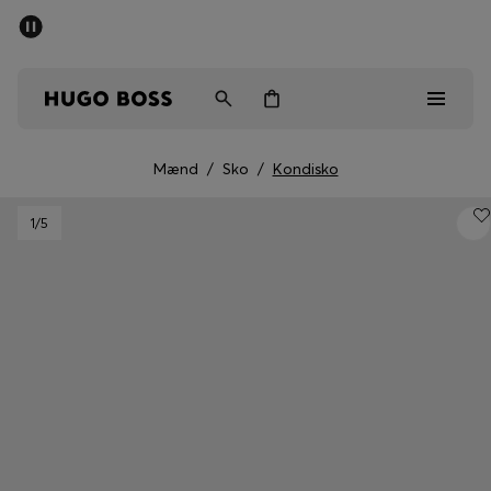
SUMMER SALE
Sendes gratis ved køb over kr 699,00
Mænd
Kvinder
Børn
Mænd
/
Sko
/
Kondisko
Mænd
1
/5
Kvinder
Børn
Gaver
Gå på opdagelse
Sale