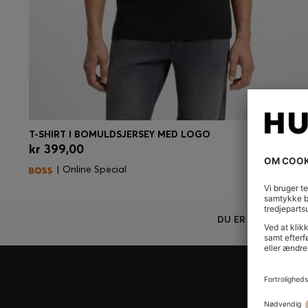
T-SHIRT I BOMULDSJERSEY MED LOGO
kr 399,00
Hurtigkøb
(Vælg din størrelse)
| Online Special
DU ER HER