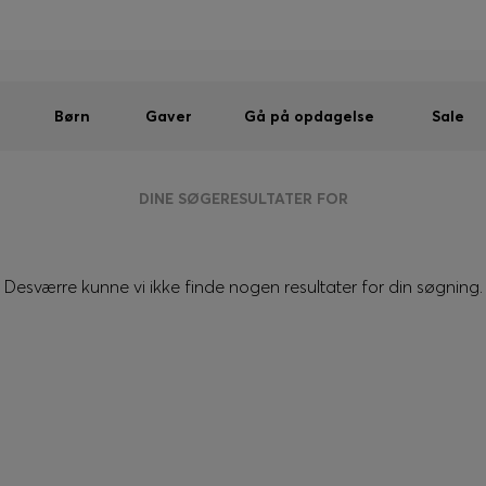
Mænd
Kvinder
Børn
SUMMER SALE
Sendes gratis ved køb over kr 699,00
|
Gratis returnering
Børn
Gaver
Gå på opdagelse
Sale
DINE SØGERESULTATER FOR
Desværre kunne vi ikke finde nogen resultater for din søgning.