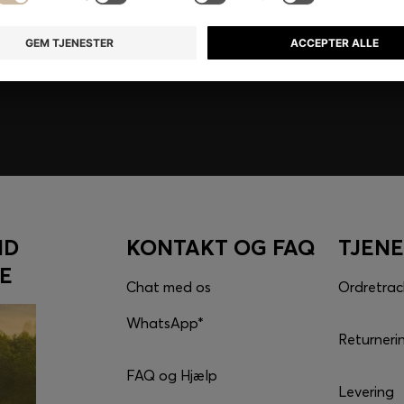
rdele for medlemmer.
ND
KONTAKT OG FAQ
TJEN
E
Chat med os
Ordretrac
WhatsApp*
Returneri
FAQ og Hjælp
Levering