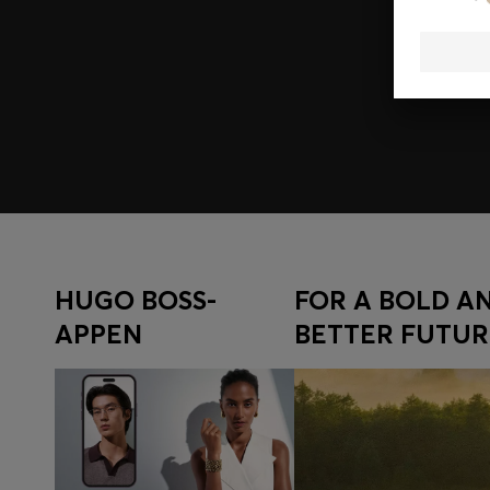
Tilmeld dig HUGO BOSS EXPERIENCE
Tilmeld dig for at få adgang til eksklusive tilbud og fo
Log ind/tilmeld dig
HUGO BOSS-
FOR A BOLD A
APPEN
BETTER FUTUR