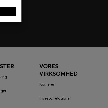
ESTER
VORES
VIRKSOMHED
king
Karrierer
nger
Investorrelationer