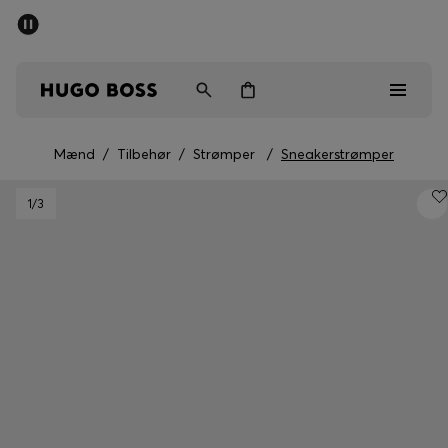
SUMMER SALE
Sendes gratis ved køb over kr 699,00
Mænd
Kvinder
Børn
Mænd
/
Tilbehør
/
Strømper
/
Sneakerstrømper
Mænd
1
/3
Kvinder
Børn
Gaver
Gå på opdagelse
Sale