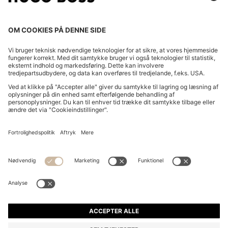
PAKKE MED FEM PAR ANKELSTRØMPER I
BOMULDSBLANDING OG MED MÆRKE