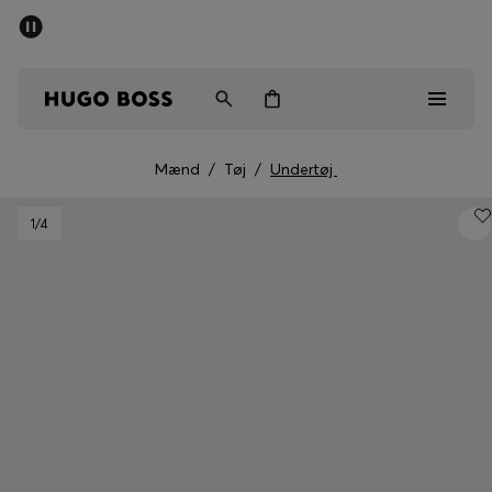
SUMMER SALE
Sendes gratis ved køb over kr 699,00
Mænd
Kvinder
Børn
Mænd
/
Tøj
/
Undertøj
Mænd
1
/4
Kvinder
Børn
Gaver
Gå på opdagelse
Sale