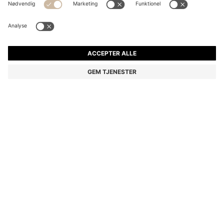
PAKKE MED TO UNDERTRØJER I STRÆKBOMULD MED
RIB
kr 299,00
Pris inkl. moms
Slim fit
Samlepakke
Farve:
Sort
Levering indenfor
3-4 arbejdsdage
STØRRELSE
TILFØJ TIL KURV