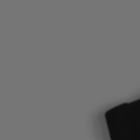
Log ind / registrer
Favorit (
Varer)
FAQ & Hjælp
Find butik
Sprog (
DK DKK
)