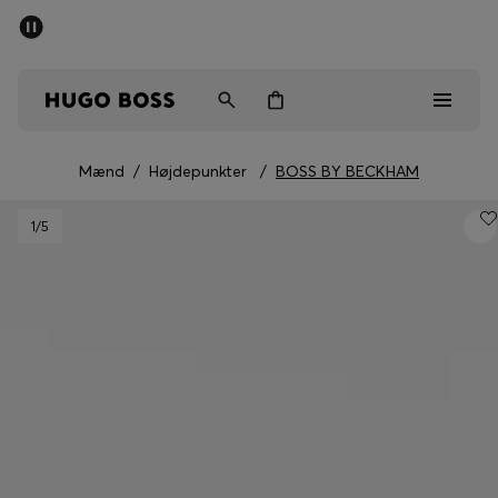
SUMMER SALE
Sendes gratis ved køb over kr 699,00
Mænd
Kvinder
Børn
Mænd
/
Højdepunkter
/
BOSS BY BECKHAM
Mænd
1
/5
Kvinder
Børn
Gaver
Gå på opdagelse
Sale