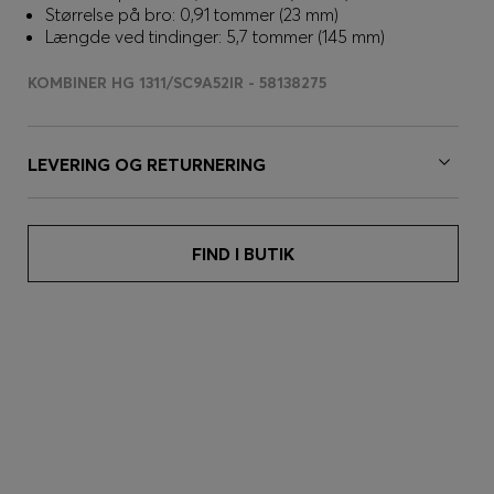
Størrelse på bro: 0,91 tommer (23 mm)
Længde ved tindinger: 5,7 tommer (145 mm)
KOMBINER HG 1311/SC9A52IR - 58138275
LEVERING OG RETURNERING
FIND I BUTIK