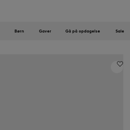
Mænd
Kvinder
Børn
SUMMER SALE
Sendes gratis ved køb over kr 699,00
|
Gratis returnering
Børn
Gaver
Gå på opdagelse
Sale