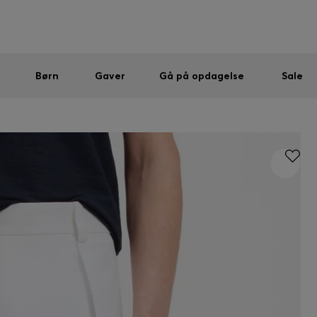
Mænd
Kvinder
Børn
SUMMER SALE
Sendes gratis ved køb over kr 699,00
|
Gratis returnering
Børn
Gaver
Gå på opdagelse
Sale