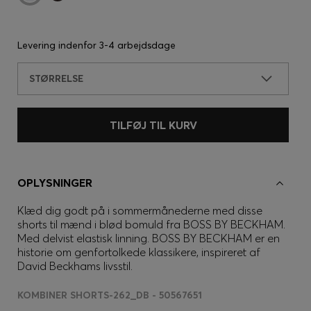
Levering indenfor
3-4 arbejdsdage
STØRRELSE
TILFØJ TIL KURV
OPLYSNINGER
Klæd dig godt på i sommermånederne med disse
shorts til mænd i blød bomuld fra BOSS BY BECKHAM.
Med delvist elastisk linning. BOSS BY BECKHAM er en
historie om genfortolkede klassikere, inspireret af
David Beckhams livsstil.
KOMBINER SHORTS-262_DB - 50567651