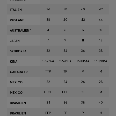
36
38
40
42
ITALIEN
Log ind / registrer
38
40
42
44
RUSLAND
Favorit (
Varer)
4
6
8
10
AUSTRALIEN *
7
9
11
13
JAPAN
FAQ & Hjælp
Find butik
32
34
36
38
SYDKOREA
Sprog (
DK DKK
)
155/76A
155/80A
160/84A
160/88A
16
KINA
TTP
TP
P
M
CANADA FR
22
24
26
28
MEXICO
EECH
ECH
CH
M
MEXICO
34
36
38
40
BRASILIEN
EEP
EP
P
M
BRASILIEN