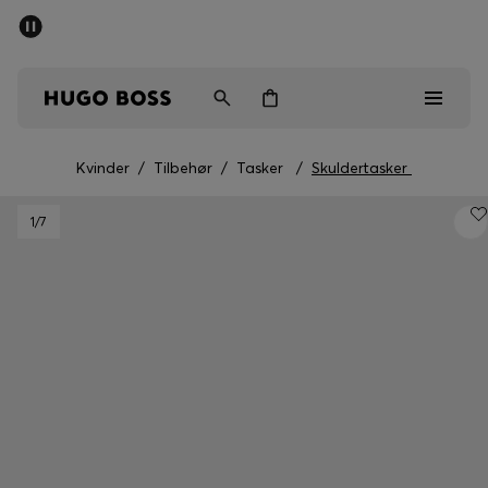
SUMMER SALE
Sendes gratis ved køb over kr 699,00
Mænd
Kvinder
Børn
Kvinder
/
Tilbehør
/
Tasker
/
Skuldertasker
Mænd
1
/7
Kvinder
Børn
Gaver
Gå på opdagelse
Sale