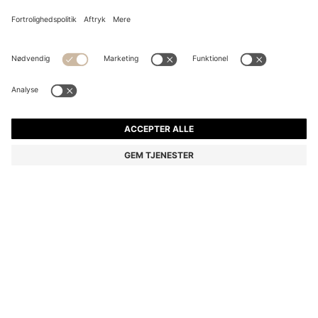
SKULDERTASKE I RUSKIND MED METALLISK DOUBLE
B-MONOGRAM
kr 1.599,00
kr 1.300,00
Pris inkl. moms
-18%
Farve:
Mørkerød
Levering indenfor
3-4 arbejdsdage
STØRRELSE ONESI