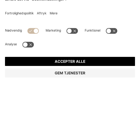
SLÅ OM-KJOLE I BOMULD MED STRÆK MED
JUSTERBART BÆLTE
kr 2.999,00
kr 2.100,00
Pris inkl. moms
-29%
Regular fit
Farve:
Naturlig
Levering indenfor
3-4 arbejdsdage