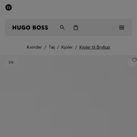
SUMMER SALE
Sendes gratis ved køb over kr 699,00
Mænd
Kvinder
Børn
Kvinder
/
Tøj
/
Kjoler
/
Kjoler til Bryllup
Mænd
1
/6
Kvinder
Børn
Gaver
Gå på opdagelse
Sale