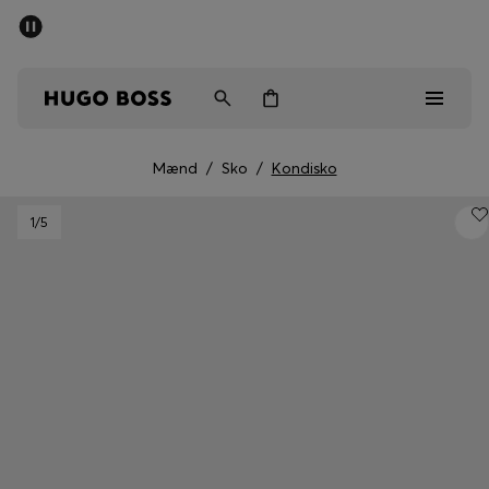
SUMMER SALE
Sendes gratis ved køb over kr 699,00
Mænd
Kvinder
Børn
Mænd
/
Sko
/
Kondisko
Mænd
1
/5
Kvinder
Børn
Gaver
Gå på opdagelse
Sale