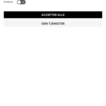
SNEAKERS FRA BOSS-MOTION MED STRIKKEDE
OVERDELE OG LÆDERKANTER
kr 1.599,00
kr 1.100,00
Pris inkl. moms
-31%
Farve:
Sort
+
4
Levering indenfor
3-4 arbejdsdage
STØRRELSE
TILFØJ TIL KURV