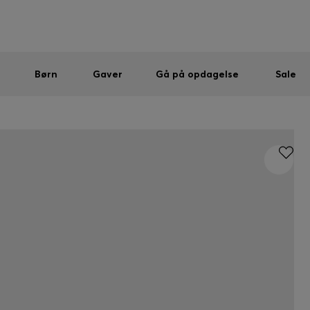
Mænd
Kvinder
Børn
SUMMER SALE
Sendes gratis ved køb over kr 699,00
|
Gratis returnering
Børn
Gaver
Gå på opdagelse
Sale