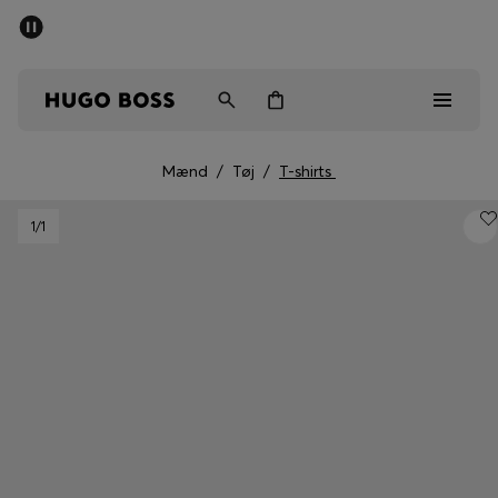
SUMMER SALE
Sendes gratis ved køb over kr 699,00
Mænd
Kvinder
Børn
Mænd
/
Tøj
/
T-shirts
Mænd
1
/1
Kvinder
Børn
Gaver
Gå på opdagelse
Sale