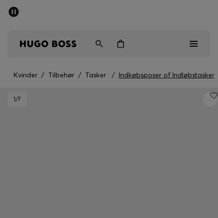
SUMMER SALE
Sendes gratis ved køb over kr 699,00
Mænd
Kvinder
Børn
Kvinder
/
Tilbehør
/
Tasker
/
Indkøbsposer of Indløbstasker
Mænd
1
/7
Kvinder
Børn
Gaver
Gå på opdagelse
Sale