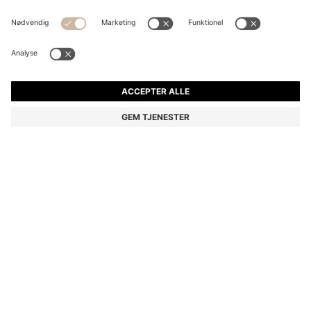
TOTE BAG I BOMULDSKANVAS MED LOGOREMME
kr 799,00
kr 799,00
kr 400,00
Pris inkl. moms
TILFØJ TIL KURV
kr 400,00
-49%
Farve:
Lys pink
Levering indenfor
3-4 arbejdsdage
STØRRELSE ONESI
Kun 1 tilbage på lager nu