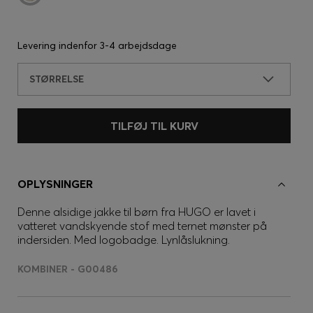
Levering indenfor
3-4 arbejdsdage
STØRRELSE
TILFØJ TIL KURV
OPLYSNINGER
Denne alsidige jakke til børn fra HUGO er lavet i
vatteret vandskyende stof med ternet mønster på
indersiden. Med logobadge. Lynlåslukning.
KOMBINER - G00486