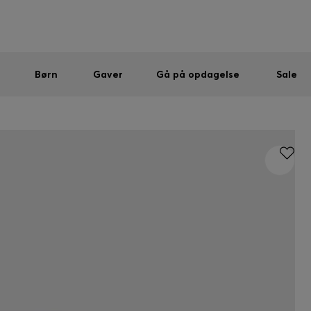
Mænd
Kvinder
Børn
SUMMER SALE
Sendes gratis ved køb over kr 699,00
|
Gratis returnering
Børn
Gaver
Gå på opdagelse
Sale