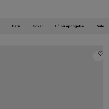
Mænd
Kvinder
Børn
SUMMER SALE
Sendes gratis ved køb over kr 699,00
|
Gratis returnering
Børn
Gaver
Gå på opdagelse
Sale