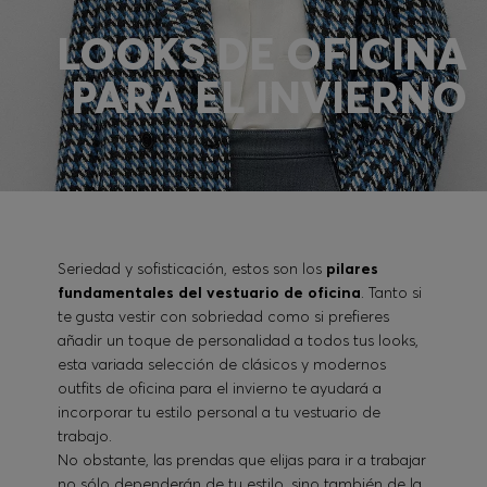
LOOKS DE OFICINA
Iniciar sesión / Registrarse
PARA EL INVIERNO
Favorito (
Artículos)
Preguntas frecuentes y ayuda
Buscador de tiendas
Idioma (
ES €
)
Seriedad y sofisticación, estos son los
pilares
fundamentales del vestuario de oficina
. Tanto si
te gusta vestir con sobriedad como si prefieres
añadir un toque de personalidad a todos tus looks,
esta variada selección de clásicos y modernos
outfits de oficina para el invierno te ayudará a
incorporar tu estilo personal a tu vestuario de
trabajo.
No obstante, las prendas que elijas para ir a trabajar
no sólo dependerán de tu estilo, sino también de la