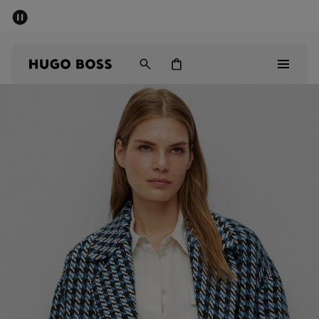
Rebajas
Envío gratuito a partir de € 79
Hombre
Mujer
Niños
Rebajas
Hombre
Mujer
Niños
Regalos
Descubrir