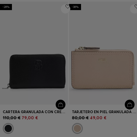
-28%
-38%
Iniciar sesión / Registrarse
Favorito (
Artículos)
Preguntas frecuentes y ayuda
Buscador de tiendas
Idioma (
ES €
)
CARTERA GRANULADA CON CREMALLERA ENVOLVENTE Y MONOGRAMA DOUBLE B
TARJETERO EN PIEL GRANULADA CON LETRAS DE LOGO
110,00 €
79,00 €
80,00 €
49,00 €