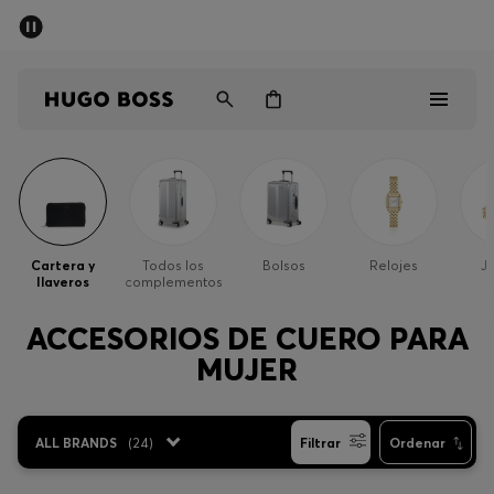
Rebajas
Envío gratuito a partir de € 79
Hombre
Mujer
Niños
Rebajas
Hombre
Cartera y
Todos los
Bolsos
Relojes
Jo
Ilaveros
complementos
Mujer
ACCESORIOS DE CUERO PARA
Niños
MUJER
Regalos
ALL BRANDS
(
24
)
Filtrar
Ordenar
Descubrir