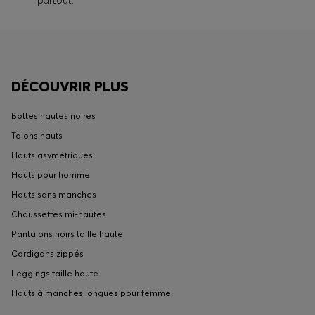
partout.
DÉCOUVRIR PLUS
Bottes hautes noires
Talons hauts
Hauts asymétriques
Hauts pour homme
Hauts sans manches
Chaussettes mi-hautes
Pantalons noirs taille haute
Cardigans zippés
Leggings taille haute
Hauts à manches longues pour femme