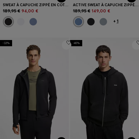
SWEAT À CAPUCHE ZIPPÉ EN COTON MÉLANGÉ À DÉTAILS PASSEPOILÉS
ACTIVE SWEAT À CAPUCHE ZIPPÉ AVEC LOGO RÉFLÉCHISSANT
189,95 €
94,00 €
189,95 €
149,00 €
+
1
-32%
-46%