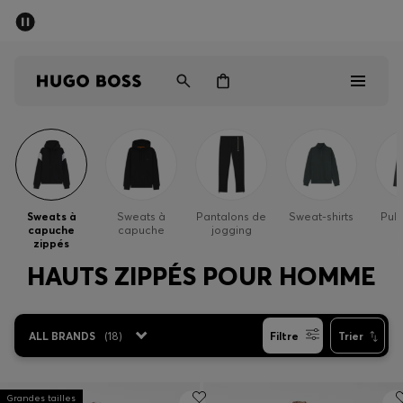
Dernières offres
Livraison offerte dès 79 €
Homme
Femme
Enfant
Dernières offres
Homme
Sweats à
Sweats à
Pantalons de
Sweat-shirts
Pull
capuche
capuche
jogging
Femme
zippés
HAUTS ZIPPÉS POUR HOMME
Enfant
Cadeaux
ALL BRANDS
(
18
)
Filtre
Trier
Découvrez
Grandes tailles