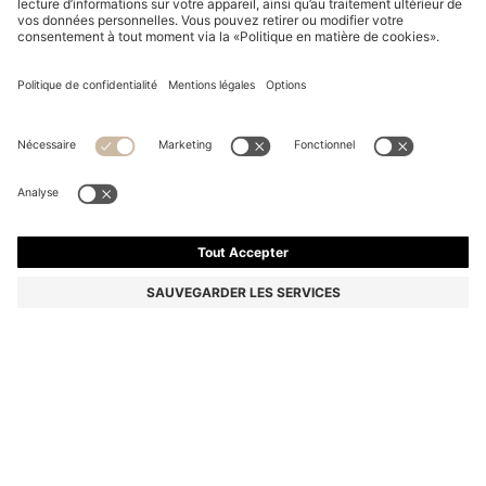
SWEAT À CAPUCHE ZIPPÉ EN COTON STRETCH
AVEC LOGO IMPRIMÉ
169,95 €
114,00 €
Le prix inclut la TVA
-32%
Regular
Couleur:
Bleu foncé
Livraison en
3 à 4 jours ouvrables