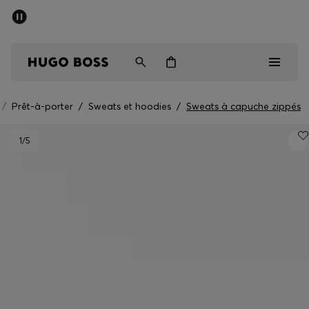
Dernières offres
Livraison offerte dès 79 €
Homme
Femme
Enfant
/
Prêt-à-porter
/
Sweats et hoodies
/
Sweats à capuche zippés
Dernières offres
1
/5
Homme
Femme
Enfant
Cadeaux
Découvrez