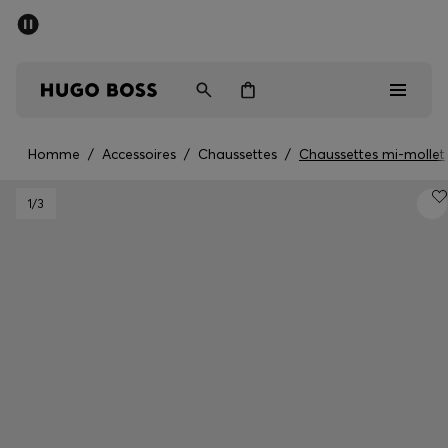
Dernières offres
Livraison offerte dès 79 €
Homme
Femme
Enfant
Homme
/
Accessoires
/
Chaussettes
/
Chaussettes mi-mollet
Dernières offres
1
/3
Homme
Femme
Enfant
Cadeaux
Découvrez