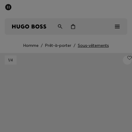
Dernières offres
Livraison offerte dès 79 €
Homme
Femme
Enfant
Homme
/
Prêt-à-porter
/
Sous-vêtements
Dernières offres
1
/4
Homme
Femme
Enfant
Cadeaux
Découvrez