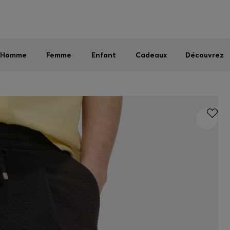
Homme
Femme
Enfant
Dernières offres
Livraison offerte dès 79 €
|
Retours offerts
Homme
Femme
Enfant
Cadeaux
Découvrez