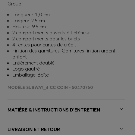
Group.
Longueur: 11,0 cm
Largeur: 2,5 cm
Hauteur: 9,5 cm
2 compartiments ouverts à l’intérieur
2 compartiments pour les billets
4 fentes pour cartes de crédit
Finition des garnitures: Garnitures finition argent
brillant
Entièrement doublé
Logo gaufré
Emballage: Boîte
MODÈLE SUBWAY_4 CC COIN - 50470760
MATIÈRE & INSTRUCTIONS D’ENTRETIEN
LIVRAISON ET RETOUR