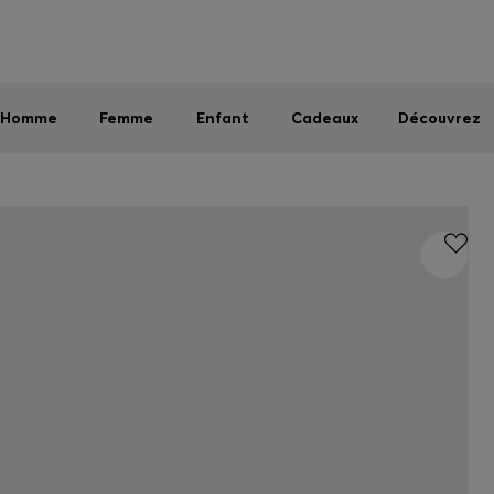
Homme
Femme
Enfant
Dernières offres
Livraison offerte dès 79 €
|
Retours offerts
Homme
Femme
Enfant
Cadeaux
Découvrez