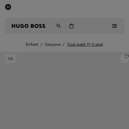
Dernières offres
Livraison offerte dès 79 €
Homme
Femme
Enfant
Enfant
/
Garçons
/
Tout-petit (1–3 ans)
Dernières offres
1
/4
Homme
Femme
Enfant
Cadeaux
Découvrez