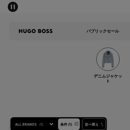
パブリックセール
デニムジャケッ
ト
ALL BRANDS
(
1
)
条件 (1)
並べ替え