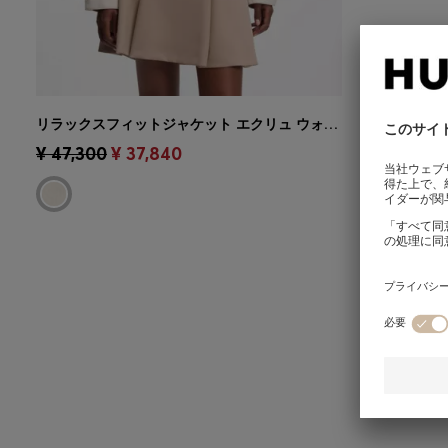
リラックスフィットジャケット エクリュ ウォッシュドデニム
クイックショッピング
(サイズを選択
¥ 47,300
¥ 37,840
する)