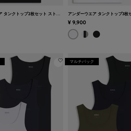
アンダーウエア タンクトップ2枚セット ストレッチコットン リブ
ショッピング
(サイズを選択
クイックショッピング
(サイ
¥ 9,900
する)
マルチパック