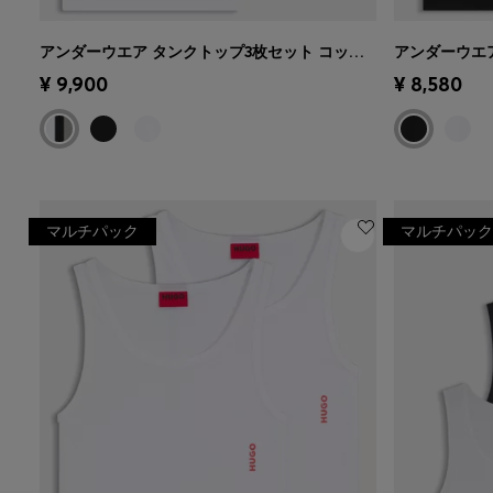
アンダーウエア タンクトップ3枚セット コットン ロゴ刺繍
クイックショッピング
(サイズを選択
クイック
¥ 9,900
¥ 8,580
する)
する)
マルチパック
マルチパック