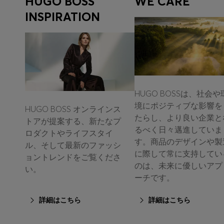
HUGO BOSS
WE CARE
INSPIRATION
HUGO BOSSは、社会や
境にポジティブな影響を
HUGO BOSS オンラインス
たらし、より良い企業と
トアが提案する、新たなプ
るべく日々邁進していま
ロダクトやライフスタイ
す。商品のデザインや製
ル、そして最新のファッシ
に際して常に支持してい
ョントレンドをご覧くださ
のは、未来に優しいアプ
い。
ーチです。
詳細はこちら
詳細はこちら