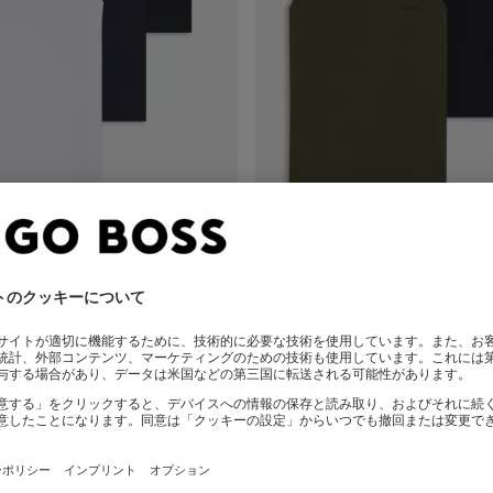
アンダーウエア タンクトップ3枚セット コットン リブ
ショッピング
(サイズを選択
クイックショッピング
(サイ
¥ 9,900
する)
+
1
+
1