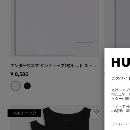
アンダーウエア タンクトップ2枚セット ストレッチコットン リブ
クイックショッピング
(サイズを選択
クイック
¥ 8,580
¥ 9,900
する)
する)
マルチパック