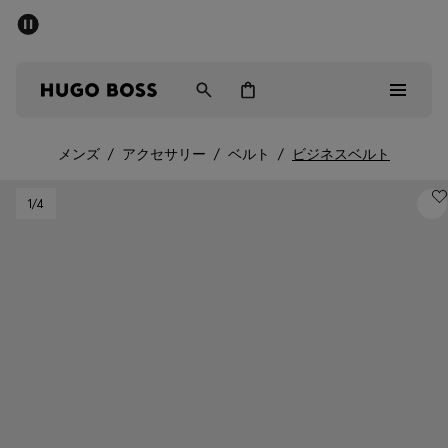
パブリックセール - 最大40%OFF
メンズ
ウィメンズ
キッズ
メンズ
/
アクセサリー
/
ベルト
/
ビジネスベルト
パブリックセール
1
/4
メンズ
ウィメンズ
キッズ
ギフト
詳細を見る