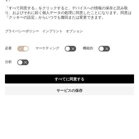
クロップドジャケット ジャパニーズ セルビッジデニム
¥ 52,800
¥ 52,800
消費税込み価格
カートに追加
リラックスフィット
カラー:
ダークブルー