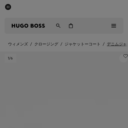
パブリックセール - 最大40%OFF
メンズ
ウィメンズ
キッズ
ウィメンズ
/
クロージング
/
ジャケットーコート
/
デニムジャ
パブリックセール
1
/6
メンズ
ウィメンズ
キッズ
ギフト
詳細を見る