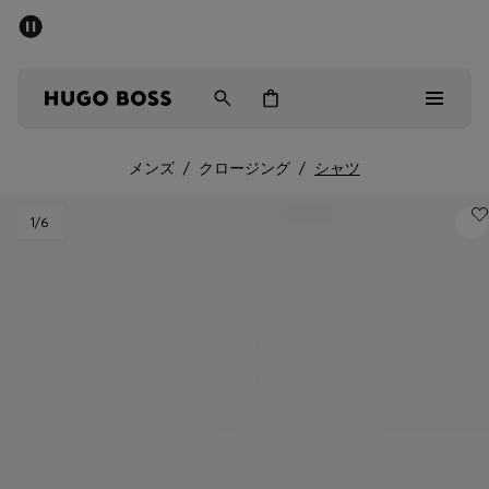
パブリックセール - 最大40%OFF
メンズ
ウィメンズ
キッズ
メンズ
/
クロージング
/
シャツ
パブリックセール
1
/6
メンズ
ウィメンズ
キッズ
ギフト
詳細を見る