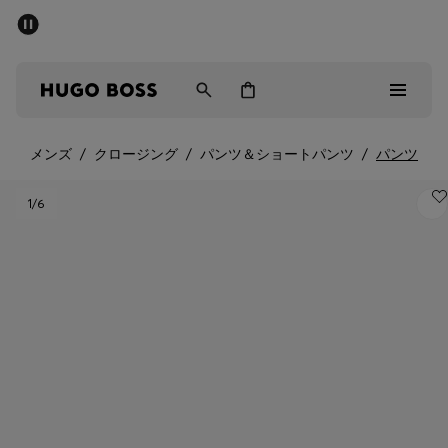
パブリックセール - 最大40%OFF
メンズ
ウィメンズ
キッズ
メンズ
/
クロージング
/
パンツ＆ショートパンツ
/
パンツ
パブリックセール
1
/6
メンズ
ウィメンズ
キッズ
ギフト
詳細を見る