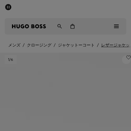
パブリックセール - 最大40%OFF
メンズ
ウィメンズ
キッズ
メンズ
/
クロージング
/
ジャケットーコート
/
レザージャケッ
パブリックセール
1
/6
メンズ
ウィメンズ
キッズ
ギフト
詳細を見る