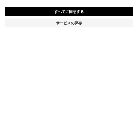
スリムフィット ジャケット グレインレザー
¥ 92,400
¥ 92,400
¥ 64,680
消費税込み価格
カートに追加
¥ 64,680
-30%
スリムフィット
カラー:
ブラック
サイズ
詳細
どんなルックにもすっきりとしたクラシックなスタイルをプラスする、