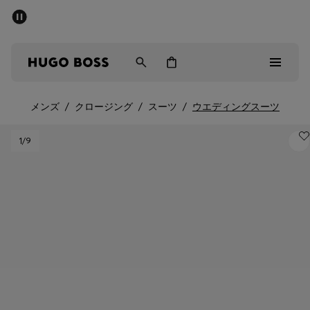
パブリックセール - 最大40%OFF
メンズ
ウィメンズ
キッズ
メンズ
/
クロージング
/
スーツ
/
ウエディングスーツ
パブリックセール
1
/9
メンズ
ウィメンズ
キッズ
ギフト
詳細を見る