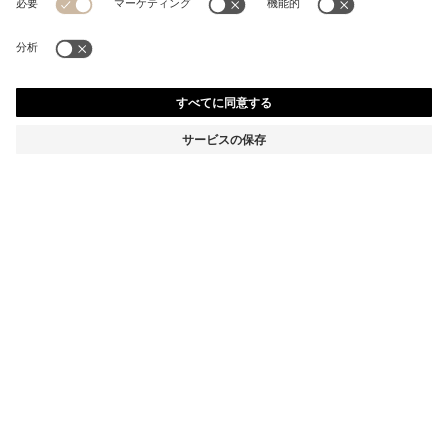
スリムフィット ツーピーススーツ ストライプ リネン/ウ
ール
¥ 169,400
消費税込み価格
スリムフィット
カラー:
ライトグレー
サイズ
カートに追加