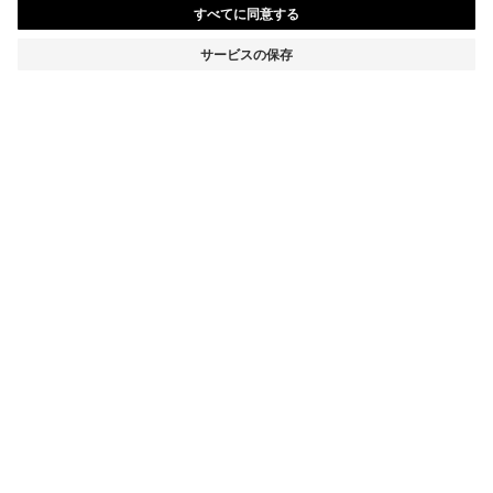
ボーイフレンドフィットジーンズ ライトブルー スーパー
ソフトデニム
¥ 52,800
¥ 42,240
消費税込み価格
-20%
テーパードフィット
カラー:
ダークブルー
サイズ
カートに追加
詳細
カジュアルなマストアイテムとして活躍する、BOSS Womenswearのジ