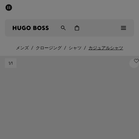
パブリックセール - 最大40%OFF
メンズ
ウィメンズ
キッズ
メンズ
/
クロージング
/
シャツ
/
カジュアルシャツ
パブリックセール
1
/1
メンズ
ウィメンズ
キッズ
ギフト
詳細を見る